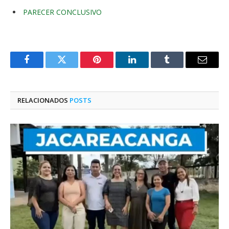
PARECER CONCLUSIVO
Facebook
Twitter
Pinterest
O
Tumblr
E-
LinkedIn
mail
RELACIONADOS
POSTS