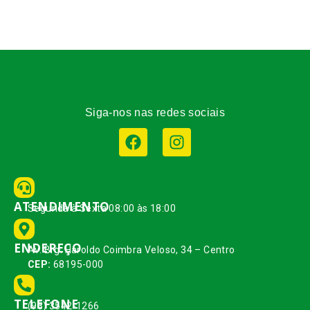
Siga-nos nas redes sociais
ATENDIMENTO
Segunda à Sexta 08:00 às 18:00
ENDEREÇO
Av. Brg. Haroldo Coimbra Veloso, 34 – Centro
CEP:
68195-000
TELEFONE
(93) 3542-1266