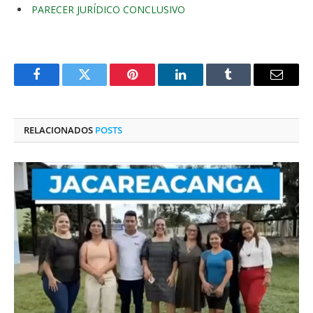
PARECER JURÍDICO CONCLUSIVO
Facebook
Twitter
Pinterest
O
Tumblr
E-
LinkedIn
mail
RELACIONADOS
POSTS