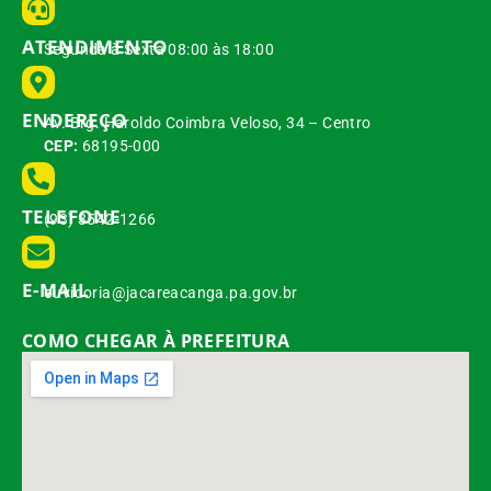
ATENDIMENTO
Segunda à Sexta 08:00 às 18:00
ENDEREÇO
Av. Brg. Haroldo Coimbra Veloso, 34 – Centro
CEP:
68195-000
TELEFONE
(93) 3542-1266
E-MAIL
ouvidoria@jacareacanga.pa.gov.br
COMO CHEGAR À PREFEITURA