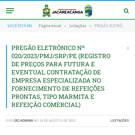
VOCÊ ESTÁ EM:
Página Inicial
Licitações
PREGÃO ELETRÔNICO Nº 020/2023/PMJ/SRP/PE (REGISTRO DE PREÇOS PARA FUTURA E EVENTUAL CONTRATAÇÃO DE EMPRESA ESPECIALIZADA NO FORNECIMENTO DE REFEIÇÕES PRONTAS, TIPO MARMITA E REFEIÇÃO COMERCIAL)
»
»
PREGÃO ELETRÔNICO Nº
0
020/2023/PMJ/SRP/PE (REGISTRO
DE PREÇOS PARA FUTURA E
EVENTUAL CONTRATAÇÃO DE
EMPRESA ESPECIALIZADA NO
FORNECIMENTO DE REFEIÇÕES
PRONTAS, TIPO MARMITA E
REFEIÇÃO COMERCIAL)
POR
CR2-ADMIN8
NO
16 DE AGOSTO DE 2023
LICITAÇÕES