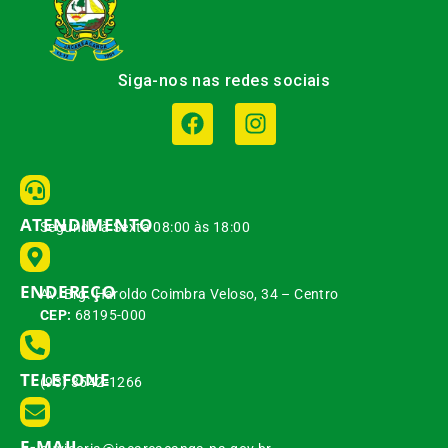
Siga-nos nas redes sociais
ATENDIMENTO
Segunda à Sexta 08:00 às 18:00
ENDEREÇO
Av. Brg. Haroldo Coimbra Veloso, 34 – Centro
CEP:
68195-000
TELEFONE
(93) 3542-1266
E-MAIL