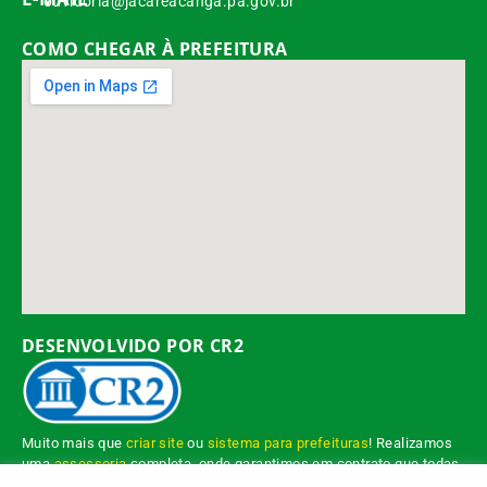
ouvidoria@jacareacanga.pa.gov.br
COMO CHEGAR À PREFEITURA
DESENVOLVIDO POR CR2
Muito mais que
criar site
ou
sistema para prefeituras
! Realizamos
uma
assessoria
completa, onde garantimos em contrato que todas
as exigências das
leis de transparência pública
serão atendidas.