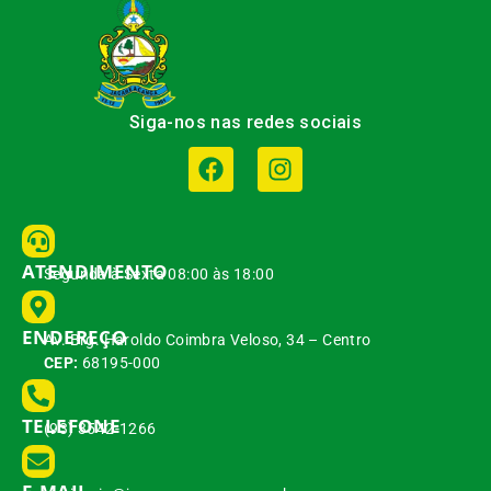
Siga-nos nas redes sociais
ATENDIMENTO
Segunda à Sexta 08:00 às 18:00
ENDEREÇO
Av. Brg. Haroldo Coimbra Veloso, 34 – Centro
CEP:
68195-000
TELEFONE
(93) 3542-1266