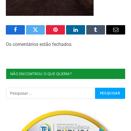
Facebook
Twitter
Pinterest
O
Tumblr
E-
LinkedIn
mail
Os comentários estão fechados.
NÃO ENCONTROU O QUE QUERIA?