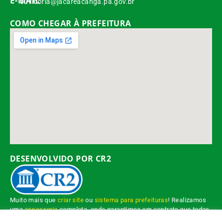
E-MAIL
ouvidoria@jacareacanga.pa.gov.br
COMO CHEGAR À PREFEITURA
DESENVOLVIDO POR CR2
Muito mais que
criar site
ou
sistema para prefeituras
! Realizamos
uma
assessoria
completa, onde garantimos em contrato que todas
as exigências das
leis de transparência pública
serão atendidas.