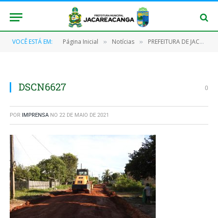
VOCÊ ESTÁ EM:
Página Inicial
Notícias
PREFEITURA DE JACAREACANGA REALIZA MELHORIAS DE INFRAESTRUTURA DA RUA SATURNINO TELES
»
»
DSCN6627
0
POR
IMPRENSA
NO
22 DE MAIO DE 2021