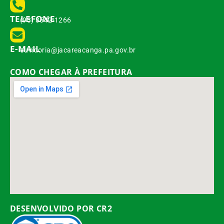
TELEFONE
(93) 3542-1266
E-MAIL
ouvidoria@jacareacanga.pa.gov.br
COMO CHEGAR À PREFEITURA
DESENVOLVIDO POR CR2