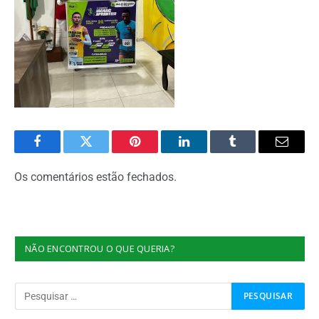
Facebook
Twitter
Pinterest
O
Tumblr
E-
LinkedIn
mail
Os comentários estão fechados.
NÃO ENCONTROU O QUE QUERIA?