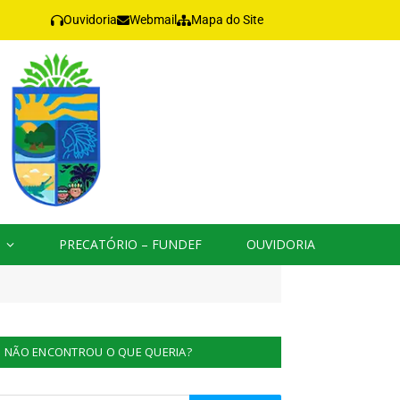
Ouvidoria
Webmail
Mapa do Site
PRECATÓRIO – FUNDEF
OUVIDORIA
NÃO ENCONTROU O QUE QUERIA?