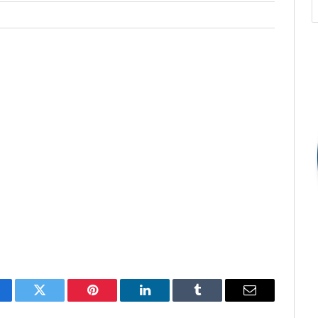
cebook
Twitter
Pinterest
O
Tumblr
E-