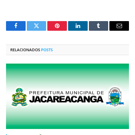
Facebook
Twitter
Pinterest
O
Tumblr
E-
LinkedIn
mail
RELACIONADOS
POSTS