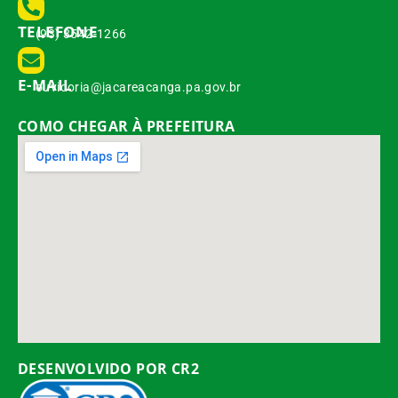
TELEFONE
(93) 3542-1266
E-MAIL
ouvidoria@jacareacanga.pa.gov.br
COMO CHEGAR À PREFEITURA
DESENVOLVIDO POR CR2