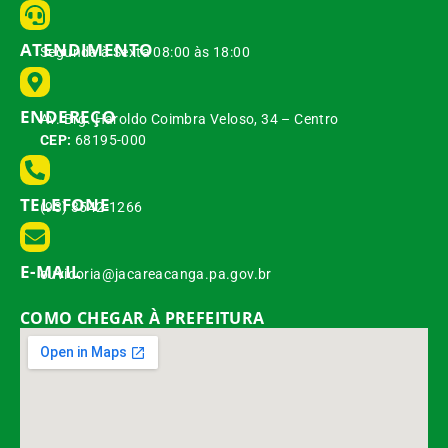
ATENDIMENTO
Segunda à Sexta 08:00 às 18:00
ENDEREÇO
Av. Brg. Haroldo Coimbra Veloso, 34 – Centro
CEP:
68195-000
TELEFONE
(93) 3542-1266
E-MAIL
ouvidoria@jacareacanga.pa.gov.br
COMO CHEGAR À PREFEITURA