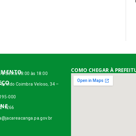
COMO CHEGAR À PREFEIT
IMENTO
 à Sexta 08:00 às 18:00
EÇO
 Haroldo Coimbra Veloso, 34 –
195-000
ONE
42-1266
ia@jacareacanga.pa.gov.br