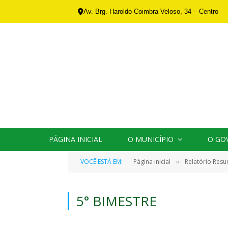
Av. Brg. Haroldo Coimbra Veloso, 34 – Centro
PÁGINA INICIAL
O MUNICÍPIO
O GO
VOCÊ ESTÁ EM:
Página Inicial
Relatório Res
»
5° BIMESTRE