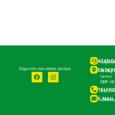
ATEND
Segunda
Siga-nos nas redes sociais
ENDER
Av. Brg.
Centro
CEP:
68
TELEF
(93) 35
E-MAIL
ouvidor