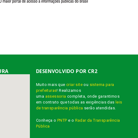
URA
DESENVOLVIDO POR CR2
Muito mais que
criar site
ou
sistema para
prefeituras
! Realizamos
uma
assessoria
completa, onde garantimos
em contrato que todas as exigências das
leis
de transparência pública
serão atendidas.
Conheça o
PNTP
e o
Radar da Transparência
Pública