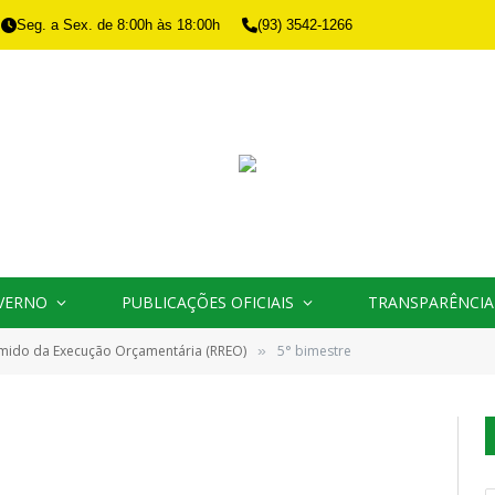
Seg. a Sex. de 8:00h às 18:00h
(93) 3542-1266
VERNO
PUBLICAÇÕES OFICIAIS
TRANSPARÊNCIA
umido da Execução Orçamentária (RREO)
5° bimestre
»