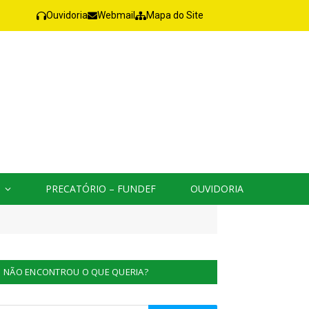
Ouvidoria
Webmail
Mapa do Site
PRECATÓRIO – FUNDEF
OUVIDORIA
NÃO ENCONTROU O QUE QUERIA?