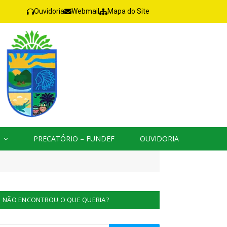
Ouvidoria
Webmail
Mapa do Site
PRECATÓRIO – FUNDEF
OUVIDORIA
NÃO ENCONTROU O QUE QUERIA?