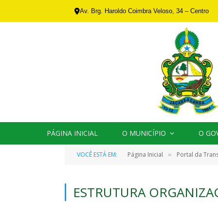
Av. Brg. Haroldo Coimbra Veloso, 34 – Centro
PÁGINA INICIAL
O MUNICÍPIO
O GO
VOCÊ ESTÁ EM:
Página Inicial
Portal da Tran
»
ESTRUTURA ORGANIZA