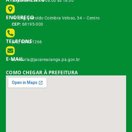
Segunda à Sexta 08:00 às 18:00
ENDEREÇO
Av. Brg. Haroldo Coimbra Veloso, 34 – Centro
CEP:
68195-000
TELEFONE
(93) 3542-1266
E-MAIL
ouvidoria@jacareacanga.pa.gov.br
COMO CHEGAR À PREFEITURA