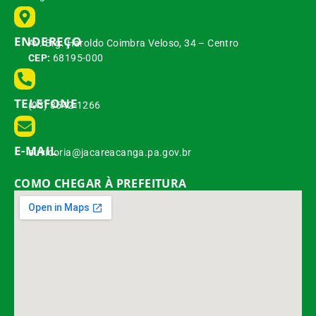
ENDEREÇO
Av. Brg. Haroldo Coimbra Veloso, 34 – Centro
CEP:
68195-000
TELEFONE
(93) 3542-1266
E-MAIL
ouvidoria@jacareacanga.pa.gov.br
COMO CHEGAR À PREFEITURA