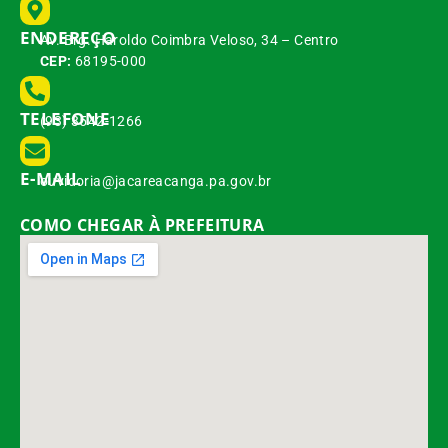
ENDEREÇO
Av. Brg. Haroldo Coimbra Veloso, 34 – Centro
CEP:
68195-000
TELEFONE
(93) 3542-1266
E-MAIL
ouvidoria@jacareacanga.pa.gov.br
COMO CHEGAR À PREFEITURA