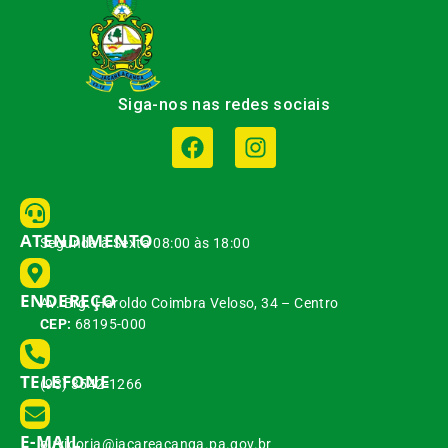
Siga-nos nas redes sociais
ATENDIMENTO
Segunda à Sexta 08:00 às 18:00
ENDEREÇO
Av. Brg. Haroldo Coimbra Veloso, 34 – Centro
CEP:
68195-000
TELEFONE
(93) 3542-1266
E-MAIL
ouvidoria@jacareacanga.pa.gov.br