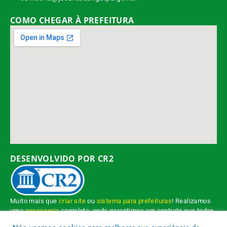
COMO CHEGAR À PREFEITURA
DESENVOLVIDO POR CR2
Muito mais que
criar site
ou
sistema para prefeituras
! Realizamos
uma
assessoria
completa, onde garantimos em contrato que todas
as exigências das
leis de transparência pública
serão atendidas.