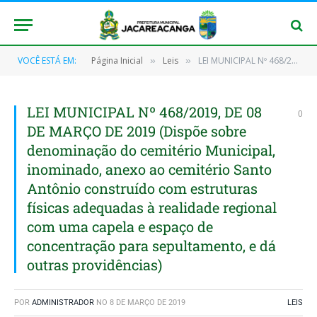
VOCÊ ESTÁ EM:
Página Inicial
Leis
LEI MUNICIPAL Nº 468/2019, DE 08 DE MARÇO DE 2019 (Dispõe sobre denominação do cemitério Municipal, inominado, anexo ao cemitério Santo Antônio construído com estruturas físicas adequadas à realidade regional com uma capela e espaço de concentração para sepultamento, e dá outras providências)
»
»
LEI MUNICIPAL Nº 468/2019, DE 08
0
DE MARÇO DE 2019 (Dispõe sobre
denominação do cemitério Municipal,
inominado, anexo ao cemitério Santo
Antônio construído com estruturas
físicas adequadas à realidade regional
com uma capela e espaço de
concentração para sepultamento, e dá
outras providências)
POR
ADMINISTRADOR
NO
8 DE MARÇO DE 2019
LEIS