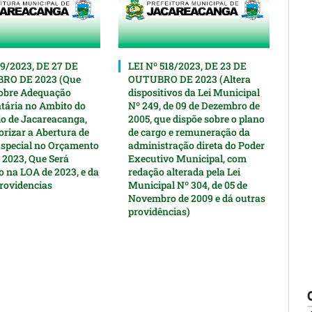
19/2023, DE 27 DE
LEI Nº 518/2023, DE 23 DE
O DE 2023 (Que
OUTUBRO DE 2023 (Altera
obre Adequação
dispositivos da Lei Municipal
ária no Ambito do
Nº 249, de 09 de Dezembro de
o de Jacareacanga,
2005, que dispõe sobre o plano
orizar a Abertura de
de cargo e remuneração da
Especial nо Orçamento
administração direta do Poder
 2023, Que Será
Executivo Municipal, com
o na LOA de 2023, e da
redação alterada pela Lei
rovidencias
Municipal Nº 304, de 05 de
Novembro de 2009 e dá outras
providências)