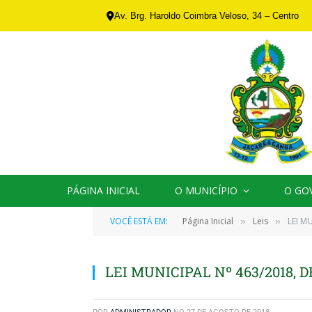
Av. Brg. Haroldo Coimbra Veloso, 34 – Centro
PÁGINA INICIAL
O MUNICÍPIO
O GO
VOCÊ ESTÁ EM:
Página Inicial
Leis
LEI M
»
»
LEI MUNICIPAL Nº 463/2018, D