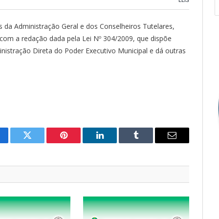
LEIS
res da Administração Geral e dos Conselheiros Tutelares,
, com a redação dada pela Lei Nº 304/2009, que dispõe
istração Direta do Poder Executivo Municipal e dá outras
cebook
Twitter
Pinterest
O
Tumblr
E-
LinkedIn
mail