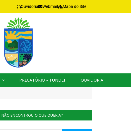
Ouvidoria
Webmail
Mapa do Site
PRECATÓRIO – FUNDEF
OUVIDORIA
NÃO ENCONTROU O QUE QUERIA?