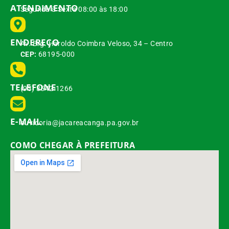
ATENDIMENTO
Segunda à Sexta 08:00 às 18:00
ENDEREÇO
Av. Brg. Haroldo Coimbra Veloso, 34 – Centro
CEP:
68195-000
TELEFONE
(93) 3542-1266
E-MAIL
ouvidoria@jacareacanga.pa.gov.br
COMO CHEGAR À PREFEITURA