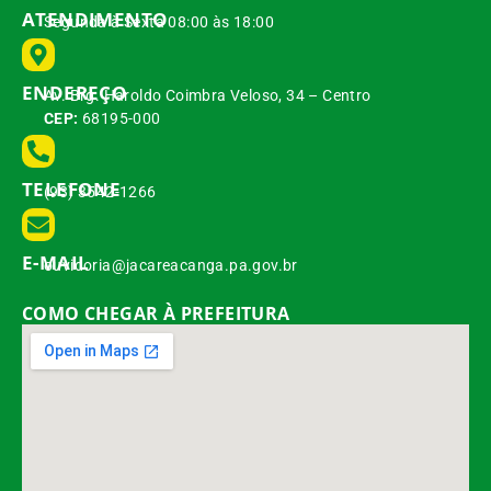
ATENDIMENTO
Segunda à Sexta 08:00 às 18:00
ENDEREÇO
Av. Brg. Haroldo Coimbra Veloso, 34 – Centro
CEP:
68195-000
TELEFONE
(93) 3542-1266
E-MAIL
ouvidoria@jacareacanga.pa.gov.br
COMO CHEGAR À PREFEITURA