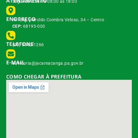
ATENDIMENTO
Segunda à Sexta 08:00 às 18:00
ENDEREÇO
Av. Brg. Haroldo Coimbra Veloso, 34 – Centro
CEP:
68195-000
TELEFONE
(93) 3542-1266
E-MAIL
ouvidoria@jacareacanga.pa.gov.br
COMO CHEGAR À PREFEITURA