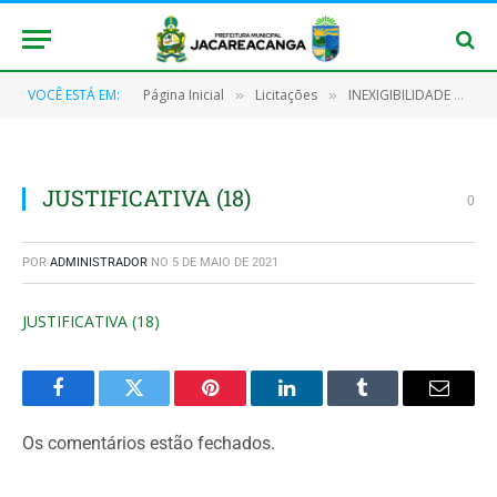
VOCÊ ESTÁ EM:
Página Inicial
Licitações
INEXIGIBILIDADE Nº 23.2/2021 (PRESTAÇÃO DE SERVIÇO TÉCNICO PROFISSIONAL ESPECIALIZADO DE CONSULTORIA E ASSESSORIA JURÍDICA E PATROCÍNIO OU DEFESA)
»
»
JUSTIFICATIVA (18)
0
POR
ADMINISTRADOR
NO
5 DE MAIO DE 2021
JUSTIFICATIVA (18)
Facebook
Twitter
Pinterest
O
Tumblr
E-
LinkedIn
mail
Os comentários estão fechados.