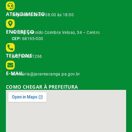
ATENDIMENTO
Segunda à Sexta 08:00 às 18:00
ENDEREÇO
Av. Brg. Haroldo Coimbra Veloso, 34 – Centro
CEP:
68195-000
TELEFONE
(93) 3542-1266
E-MAIL
ouvidoria@jacareacanga.pa.gov.br
COMO CHEGAR À PREFEITURA