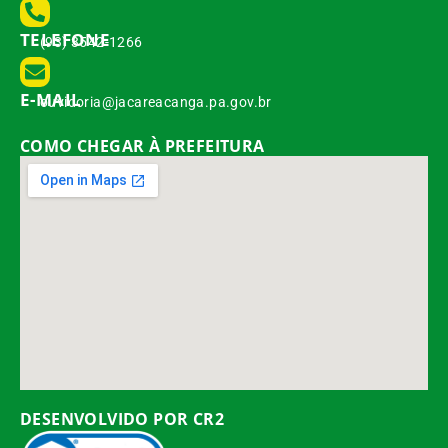
TELEFONE
(93) 3542-1266
E-MAIL
ouvidoria@jacareacanga.pa.gov.br
COMO CHEGAR À PREFEITURA
DESENVOLVIDO POR CR2