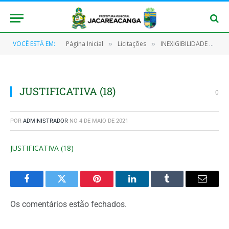
VOCÊ ESTÁ EM:
Página Inicial
Licitações
INEXIGIBILIDADE Nº 011/2021 (PRESTAÇÃO DE SERVIÇOS TÉCNICO PROFISSIONAL ESPECIALIZADO DE ADVOGADO COM PATROCÍNIO OU DEFESA DE CAUSAS JUDICIAIS OU ADMINISTRATIVAS)
»
»
JUSTIFICATIVA (18)
0
POR
ADMINISTRADOR
NO
4 DE MAIO DE 2021
JUSTIFICATIVA (18)
Facebook
Twitter
Pinterest
O
Tumblr
E-
LinkedIn
mail
Os comentários estão fechados.