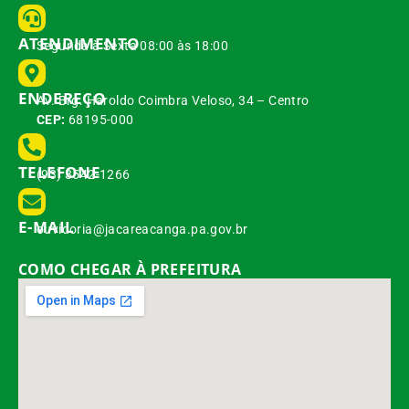
ATENDIMENTO
Segunda à Sexta 08:00 às 18:00
ENDEREÇO
Av. Brg. Haroldo Coimbra Veloso, 34 – Centro
CEP:
68195-000
TELEFONE
(93) 3542-1266
E-MAIL
ouvidoria@jacareacanga.pa.gov.br
COMO CHEGAR À PREFEITURA