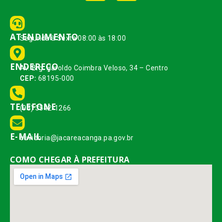
ATENDIMENTO
Segunda à Sexta 08:00 às 18:00
ENDEREÇO
Av. Brg. Haroldo Coimbra Veloso, 34 – Centro
CEP:
68195-000
TELEFONE
(93) 3542-1266
E-MAIL
ouvidoria@jacareacanga.pa.gov.br
COMO CHEGAR À PREFEITURA