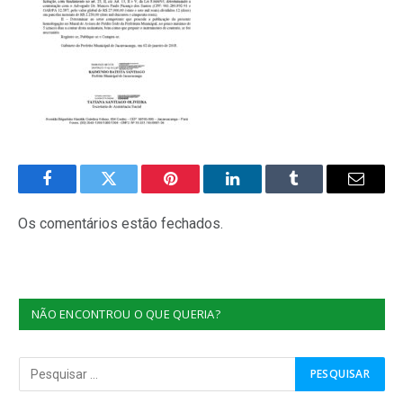
Facebook
Twitter
Pinterest
O
Tumblr
E-
LinkedIn
mail
Os comentários estão fechados.
NÃO ENCONTROU O QUE QUERIA?