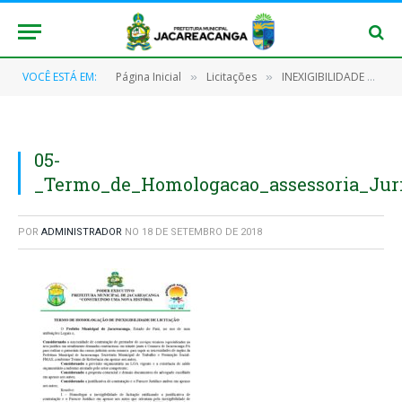
VOCÊ ESTÁ EM:
Página Inicial
Licitações
INEXIGIBILIDADE Nº 001/2018-ASSISTÊNCIA SOCIAL
»
»
05-
_Termo_de_Homologacao_assessoria_Juri
POR
ADMINISTRADOR
NO
18 DE SETEMBRO DE 2018