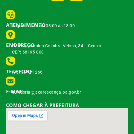
ATENDIMENTO
Segunda à Sexta 08:00 às 18:00
ENDEREÇO
Av. Brg. Haroldo Coimbra Veloso, 34 – Centro
CEP:
68195-000
TELEFONE
(93) 3542-1266
E-MAIL
ouvidoria@jacareacanga.pa.gov.br
COMO CHEGAR À PREFEITURA