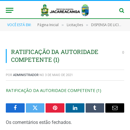
VOCÊ ESTÁ EM:
Página Inicial
Licitações
DISPENSA DE LICITAÇÃO Nº 039/2021 (CONTRATAÇÃO DE EMPRESA PARA FORNECER, INSTALAR , SUPORTE TÉCNICO E TREINAR OPERADORES , DE UMA UNIDADE DE USINA DE OXIGÊNIO)
»
»
RATIFICAÇÃO DA AUTORIDADE
0
COMPETENTE (1)
POR
ADMINISTRADOR
NO
3 DE MAIO DE 2021
RATIFICAÇÃO DA AUTORIDADE COMPETENTE (1)
Facebook
Twitter
Pinterest
O
Tumblr
E-
LinkedIn
mail
Os comentários estão fechados.