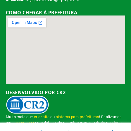
COMO CHEGAR À PREFEITURA
DESENVOLVIDO POR CR2
Muito mais que
criar site
ou
sistema para prefeituras
! Realizamos
uma
assessoria
completa, onde garantimos em contrato que todas
as exigências das
leis de transparência pública
serão atendidas.