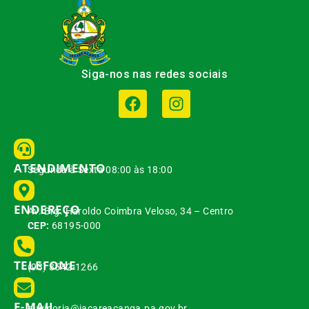
Siga-nos nas redes sociais
ATENDIMENTO
Segunda à Sexta 08:00 às 18:00
ENDEREÇO
Av. Brg. Haroldo Coimbra Veloso, 34 – Centro
CEP:
68195-000
TELEFONE
(93) 3542-1266
E-MAIL
ouvidoria@jacareacanga.pa.gov.br