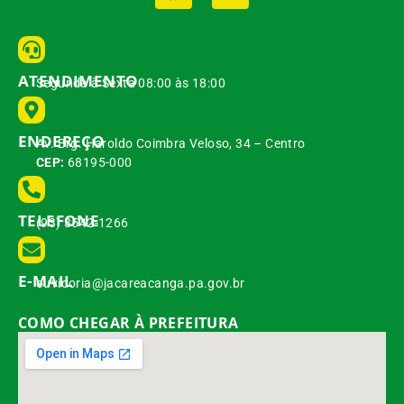
ATENDIMENTO
Segunda à Sexta 08:00 às 18:00
ENDEREÇO
Av. Brg. Haroldo Coimbra Veloso, 34 – Centro
CEP:
68195-000
TELEFONE
(93) 3542-1266
E-MAIL
ouvidoria@jacareacanga.pa.gov.br
COMO CHEGAR À PREFEITURA