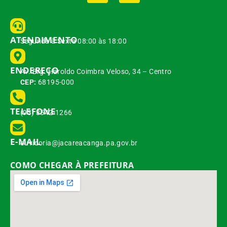
ATENDIMENTO
Segunda à Sexta 08:00 às 18:00
ENDEREÇO
Av. Brg. Haroldo Coimbra Veloso, 34 – Centro
CEP:
68195-000
TELEFONE
(93) 3542-1266
E-MAIL
ouvidoria@jacareacanga.pa.gov.br
COMO CHEGAR À PREFEITURA