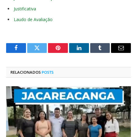
Justificativa
Laudo de Avaliação
Facebook
Twitter
Pinterest
O
Tumblr
E-
LinkedIn
mail
RELACIONADOS
POSTS