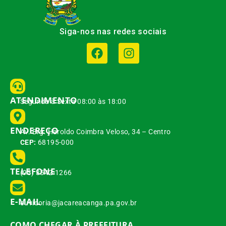
Siga-nos nas redes sociais
ATENDIMENTO
Segunda à Sexta 08:00 às 18:00
ENDEREÇO
Av. Brg. Haroldo Coimbra Veloso, 34 – Centro
CEP:
68195-000
TELEFONE
(93) 3542-1266
E-MAIL
ouvidoria@jacareacanga.pa.gov.br
COMO CHEGAR À PREFEITURA