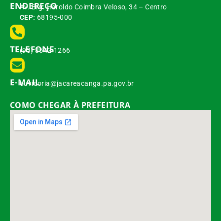
ENDEREÇO
Av. Brg. Haroldo Coimbra Veloso, 34 – Centro
CEP:
68195-000
TELEFONE
(93) 3542-1266
E-MAIL
ouvidoria@jacareacanga.pa.gov.br
COMO CHEGAR À PREFEITURA