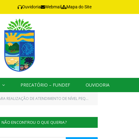
Ouvidoria
Webmail
Mapa do Site
PRECATÓRIO – FUNDEF
OUVIDORIA
E ATENDIMENTO DE NÍVEL PEQUENA E MÉDIA COMPLEXIDADE)
NÃO ENCONTROU O QUE QUERIA?