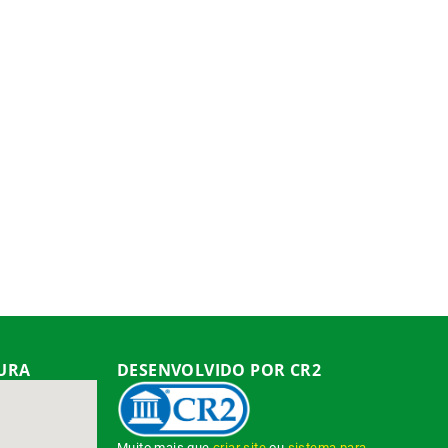
TURA
DESENVOLVIDO POR CR2
Muito mais que
criar site
ou
sistema para