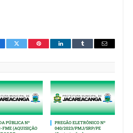
cebook
Twitter
Pinterest
O
Tumblr
E-
LinkedIn
mail
A PÚBLICA Nº
PREGÃO ELETRÔNICO Nº
3-FME (AQUISIÇÃO
040/2023/PMJ/SRP/PE