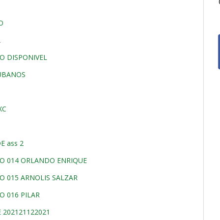
O
A
AO DISPONIVEL
CUBANOS
XC
E ass 2
TO 014 ORLANDO ENRIQUE
O 015 ARNOLIS SALZAR
 016 PILAR
202121122021