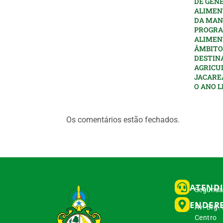
DE GÊN
ALIMEN
DA MAN
PROGRA
ALIMEN
ÂMBITO
DESTIN
AGRICU
JACARE
O ANO L
Os comentários estão fechados.
ATEND
Segunda 
ENDER
Av. Brg.
Centro