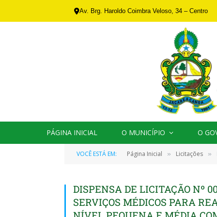
Av. Brg. Haroldo Coimbra Veloso, 34 – Centro
PÁGINA INICIAL
O MUNICÍPIO
O GO
VOCÊ ESTÁ EM:
Página Inicial
Licitações
»
»
DISPENSA DE LICITAÇÃO Nº 0
SERVIÇOS MÉDICOS PARA RE
NÍVEL PEQUENA E MÉDIA CO