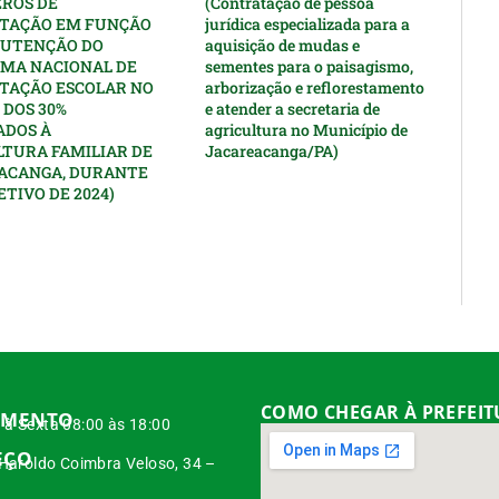
EROS DE
(Contratação de pessoa
TAÇÃO EM FUNÇÃO
jurídica especializada para a
UTENÇÃO DO
aquisição de mudas e
MA NACIONAL DE
sementes para o paisagismo,
TAÇÃO ESCOLAR NO
arborização e reflorestamento
 DOS 30%
e atender a secretaria de
ADOS À
agricultura no Município de
LTURA FAMILIAR DE
Jacareacanga/PA)
ACANGA, DURANTE
ETIVO DE 2024)
COMO CHEGAR À PREFEI
IMENTO
à Sexta 08:00 às 18:00
EÇO
 Haroldo Coimbra Veloso, 34 –