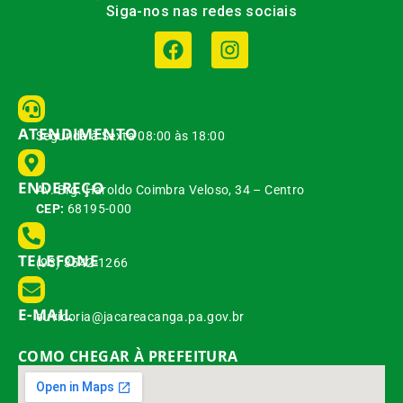
Siga-nos nas redes sociais
ATENDIMENTO
Segunda à Sexta 08:00 às 18:00
ENDEREÇO
Av. Brg. Haroldo Coimbra Veloso, 34 – Centro
CEP:
68195-000
TELEFONE
(93) 3542-1266
E-MAIL
ouvidoria@jacareacanga.pa.gov.br
COMO CHEGAR À PREFEITURA