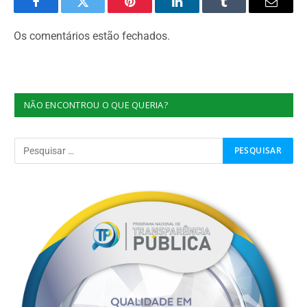
Facebook
Twitter
Pinterest
O
Tumblr
E-
LinkedIn
mail
Os comentários estão fechados.
NÃO ENCONTROU O QUE QUERIA?