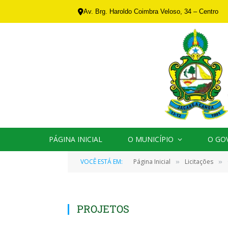
Av. Brg. Haroldo Coimbra Veloso, 34 – Centro
PÁGINA INICIAL
O MUNICÍPIO
O GO
VOCÊ ESTÁ EM:
Página Inicial
Licitações
»
»
PROJETOS