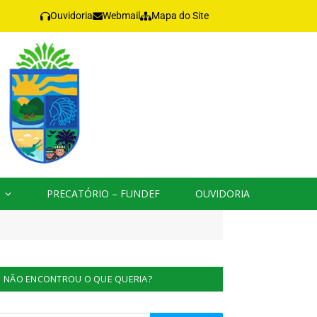
Ouvidoria
Webmail
Mapa do Site
PRECATÓRIO – FUNDEF
OUVIDORIA
NÃO ENCONTROU O QUE QUERIA?