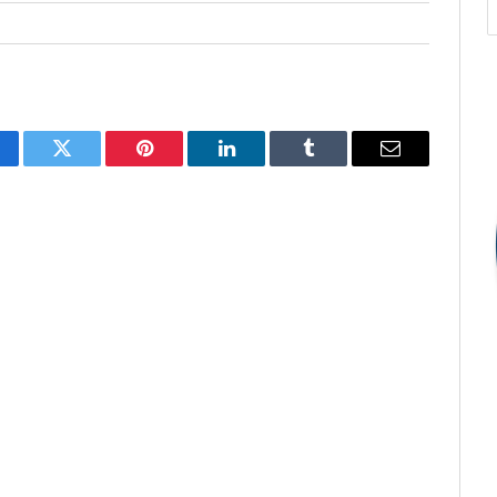
cebook
Twitter
Pinterest
O
Tumblr
E-
LinkedIn
mail