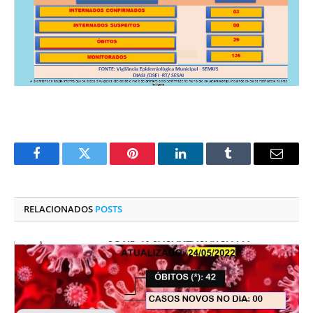
Facebook
Twitter
Pinterest
O
Tumblr
E-
LinkedIn
mail
RELACIONADOS
POSTS