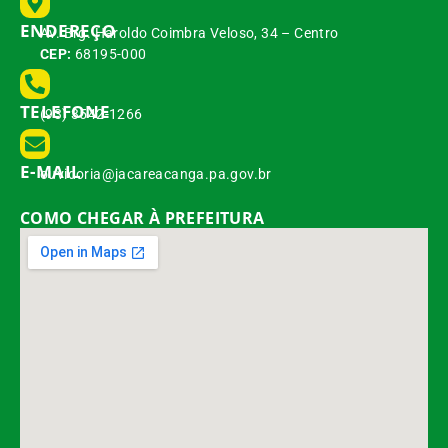
ENDEREÇO
Av. Brg. Haroldo Coimbra Veloso, 34 – Centro
CEP:
68195-000
TELEFONE
(93) 3542-1266
E-MAIL
ouvidoria@jacareacanga.pa.gov.br
COMO CHEGAR À PREFEITURA