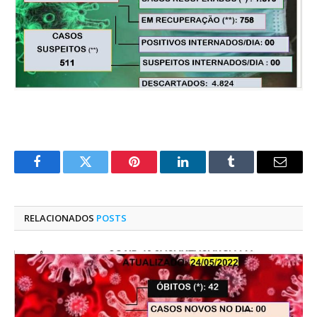
Facebook
Twitter
Pinterest
O
Tumblr
E-
LinkedIn
mail
RELACIONADOS
POSTS