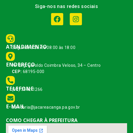
Siga-nos nas redes sociais
ATENDIMENTO
Segunda à Sexta 08:00 às 18:00
ENDEREÇO
Av. Brg. Haroldo Coimbra Veloso, 34 – Centro
CEP:
68195-000
TELEFONE
(93) 3542-1266
E-MAIL
ouvidoria@jacareacanga.pa.gov.br
COMO CHEGAR À PREFEITURA