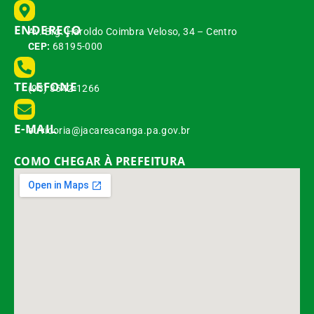
ENDEREÇO
Av. Brg. Haroldo Coimbra Veloso, 34 – Centro
CEP:
68195-000
TELEFONE
(93) 3542-1266
E-MAIL
ouvidoria@jacareacanga.pa.gov.br
COMO CHEGAR À PREFEITURA