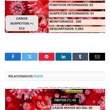
Facebook
Twitter
Pinterest
O
Tumblr
E-
LinkedIn
mail
RELACIONADOS
POSTS