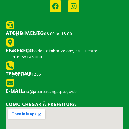
ATENDIMENTO
Segunda à Sexta 08:00 às 18:00
ENDEREÇO
Av. Brg. Haroldo Coimbra Veloso, 34 – Centro
CEP:
68195-000
TELEFONE
(93) 3542-1266
E-MAIL
ouvidoria@jacareacanga.pa.gov.br
COMO CHEGAR À PREFEITURA