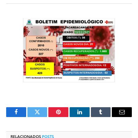
Facebook
Twitter
Pinterest
O
Tumblr
E-
LinkedIn
mail
RELACIONADOS
POSTS