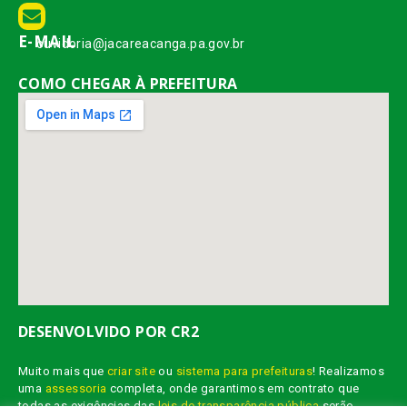
E-MAIL
ouvidoria@jacareacanga.pa.gov.br
COMO CHEGAR À PREFEITURA
DESENVOLVIDO POR CR2
Muito mais que
criar site
ou
sistema para prefeituras
! Realizamos
uma
assessoria
completa, onde garantimos em contrato que
todas as exigências das
leis de transparência pública
serão