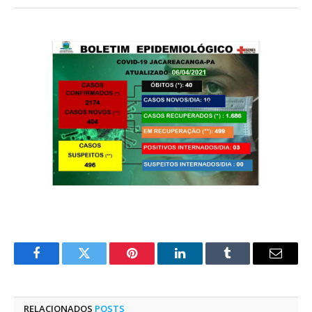
Facebook
Twitter
Pinterest
O
Tumblr
E-
LinkedIn
mail
RELACIONADOS
POSTS