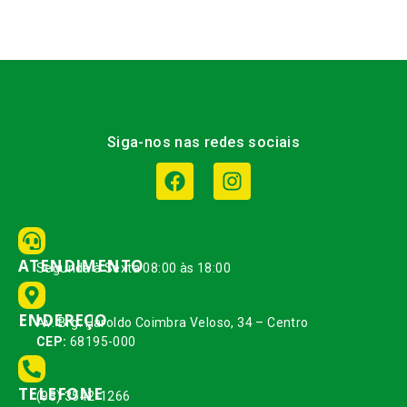
Siga-nos nas redes sociais
ATENDIMENTO
Segunda à Sexta 08:00 às 18:00
ENDEREÇO
Av. Brg. Haroldo Coimbra Veloso, 34 – Centro
CEP:
68195-000
TELEFONE
(93) 3542-1266