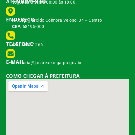
ATENDIMENTO
Segunda à Sexta 08:00 às 18:00
ENDEREÇO
Av. Brg. Haroldo Coimbra Veloso, 34 – Centro
CEP:
68195-000
TELEFONE
(93) 3542-1266
E-MAIL
ouvidoria@jacareacanga.pa.gov.br
COMO CHEGAR À PREFEITURA