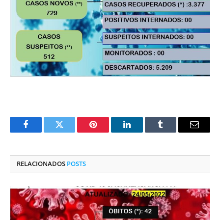
Facebook
Twitter
Pinterest
O
Tumblr
E-
LinkedIn
mail
RELACIONADOS
POSTS