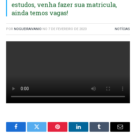
estudos, venha fazer sua matricula,
ainda temos vagas!
POR
NOGUEIRAIVANIO
NO
7 DE FEVEREIRO DE 2023
NOTÍCIAS
Facebook
Twitter
Pinterest
O
Tumblr
E-