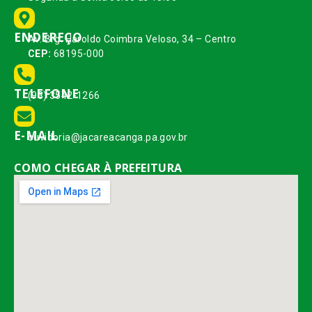
ENDEREÇO
Av. Brg. Haroldo Coimbra Veloso, 34 – Centro
CEP:
68195-000
TELEFONE
(93) 3542-1266
E-MAIL
ouvidoria@jacareacanga.pa.gov.br
COMO CHEGAR À PREFEITURA