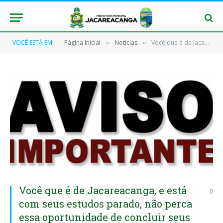
VOCÊ ESTÁ EM:
Página Inicial
Notícias
Você que é de Jacareacanga, e está com seus estudos parado, não perca essa oportunidade de concluir seus estudos, venha fazer sua matricula, ainda temos vagas!
»
»
Você que é de Jacareacanga, e está
0
com seus estudos parado, não perca
essa oportunidade de concluir seus