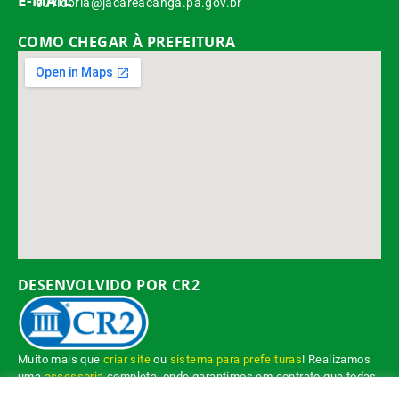
E-MAIL
ouvidoria@jacareacanga.pa.gov.br
COMO CHEGAR À PREFEITURA
DESENVOLVIDO POR CR2
Muito mais que
criar site
ou
sistema para prefeituras
! Realizamos
uma
assessoria
completa, onde garantimos em contrato que todas
as exigências das
leis de transparência pública
serão atendidas.