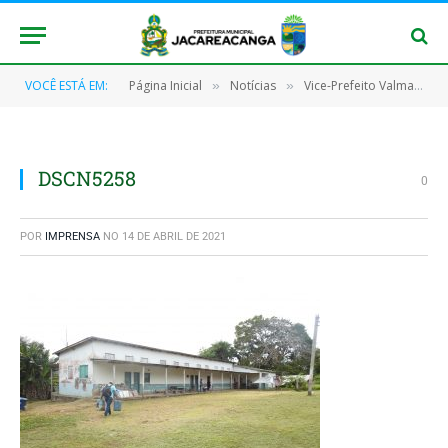
VOCÊ ESTÁ EM:
Página Inicial
Notícias
Vice-Prefeito Valmar Kaba visitar barra de São Manoel
»
»
DSCN5258
0
POR
IMPRENSA
NO
14 DE ABRIL DE 2021