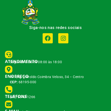
Siga-nos nas redes sociais
ATENDIMENTO
Segunda à Sexta 08:00 às 18:00
ENDEREÇO
Av. Brg. Haroldo Coimbra Veloso, 34 – Centro
CEP:
68195-000
TELEFONE
(93) 3542-1266