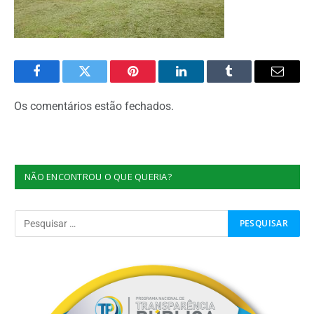
Facebook
Twitter
Pinterest
O
Tumblr
E-
LinkedIn
mail
Os comentários estão fechados.
NÃO ENCONTROU O QUE QUERIA?