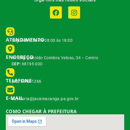
ATENDIMENTO
Segunda à Sexta 08:00 às 18:00
ENDEREÇO
Av. Brg. Haroldo Coimbra Veloso, 34 – Centro
CEP:
68195-000
TELEFONE
(93) 3542-1266
E-MAIL
ouvidoria@jacareacanga.pa.gov.br
COMO CHEGAR À PREFEITURA