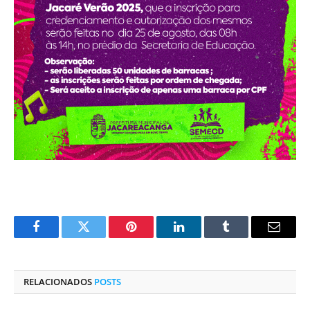
Facebook
Twitter
Pinterest
O
Tumblr
E-
LinkedIn
mail
RELACIONADOS
POSTS