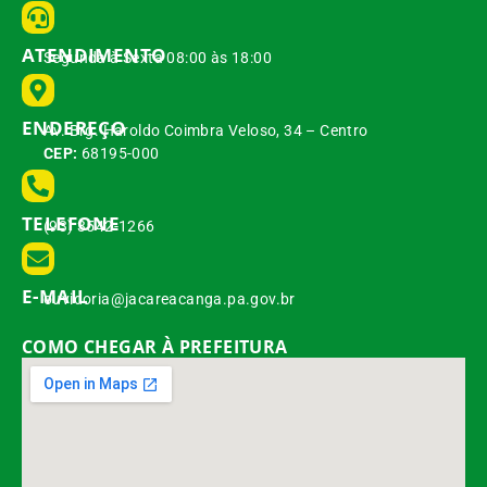
ATENDIMENTO
Segunda à Sexta 08:00 às 18:00
ENDEREÇO
Av. Brg. Haroldo Coimbra Veloso, 34 – Centro
CEP:
68195-000
TELEFONE
(93) 3542-1266
E-MAIL
ouvidoria@jacareacanga.pa.gov.br
COMO CHEGAR À PREFEITURA