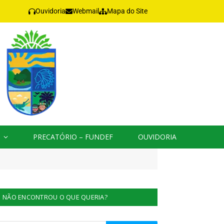
Ouvidoria
Webmail
Mapa do Site
PRECATÓRIO – FUNDEF
OUVIDORIA
NÃO ENCONTROU O QUE QUERIA?