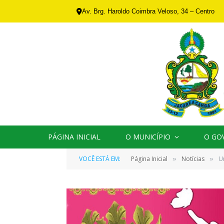
Av. Brg. Haroldo Coimbra Veloso, 34 – Centro
PÁGINA INICIAL
O MUNICÍPIO
O GO
VOCÊ ESTÁ EM:
Página Inicial
Notícias
U
»
»