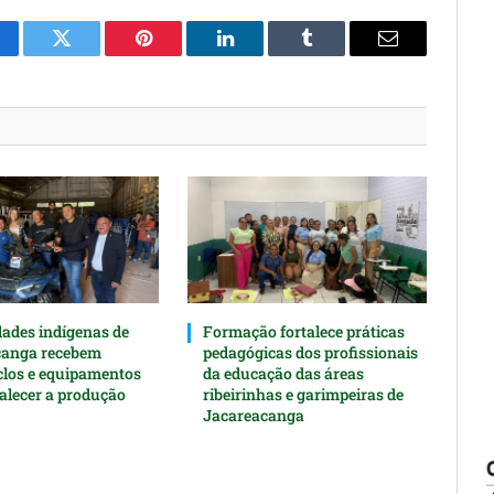
cebook
Twitter
Pinterest
O
Tumblr
E-
LinkedIn
mail
des indígenas de
Formação fortalece práticas
canga recebem
pedagógicas dos profissionais
clos e equipamentos
da educação das áreas
talecer a produção
ribeirinhas e garimpeiras de
Jacareacanga