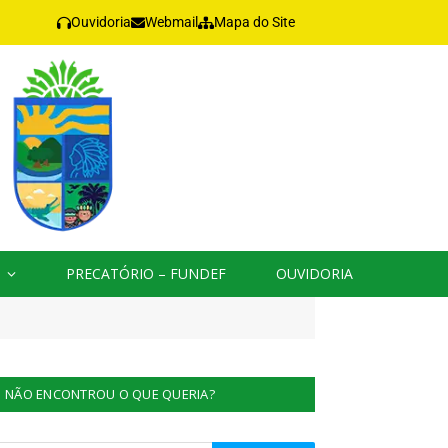
Ouvidoria
Webmail
Mapa do Site
PRECATÓRIO – FUNDEF
OUVIDORIA
NÃO ENCONTROU O QUE QUERIA?