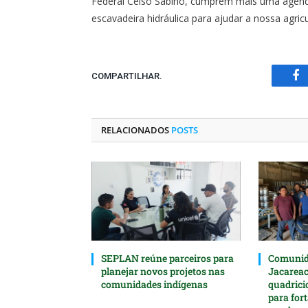
Federal Celso Sabino, cumprem mais uma agenda 
escavadeira hidráulica para ajudar a nossa agric
COMPARTILHAR.
Fa
RELACIONADOS
POSTS
SEPLAN reúne parceiros para
Comunida
planejar novos projetos nas
Jacarea
comunidades indígenas
quadrici
para for