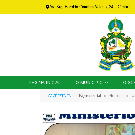
Av. Brg. Haroldo Coimbra Veloso, 34 – Centro
PÁGINA INICIAL
O MUNICÍPIO
O GO
VOCÊ ESTÁ EM:
Página Inicial
Notícias
U
»
»