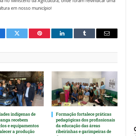
no Ministério da Agricultura, onde foram reivindicar uma
ultura em nosso município!
cebook
Twitter
Pinterest
O
Tumblr
E-
LinkedIn
mail
des indígenas de
Formação fortalece práticas
canga recebem
pedagógicas dos profissionais
clos e equipamentos
da educação das áreas
talecer a produção
ribeirinhas e garimpeiras de