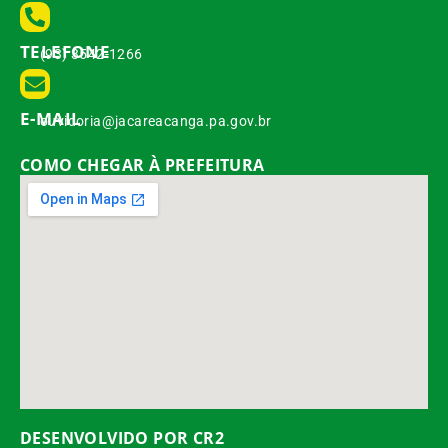
TELEFONE
(93) 3542-1266
E-MAIL
ouvidoria@jacareacanga.pa.gov.br
COMO CHEGAR À PREFEITURA
DESENVOLVIDO POR CR2