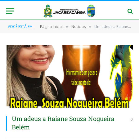
VOCÊ ESTÁ EM:
Página Inicial
Notícias
Um adeus a Raiane Souza Nogueira Belém
»
»
Um adeus a Raiane Souza Nogueira
0
Belém