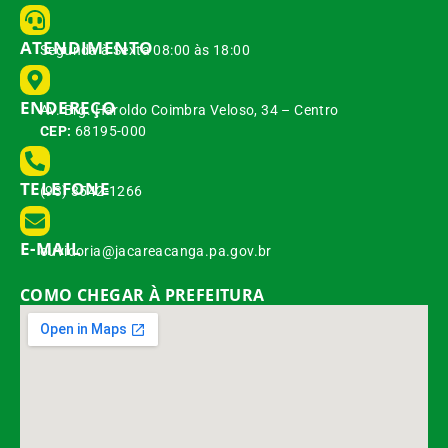
ATENDIMENTO
Segunda à Sexta 08:00 às 18:00
ENDEREÇO
Av. Brg. Haroldo Coimbra Veloso, 34 – Centro
CEP:
68195-000
TELEFONE
(93) 3542-1266
E-MAIL
ouvidoria@jacareacanga.pa.gov.br
COMO CHEGAR À PREFEITURA