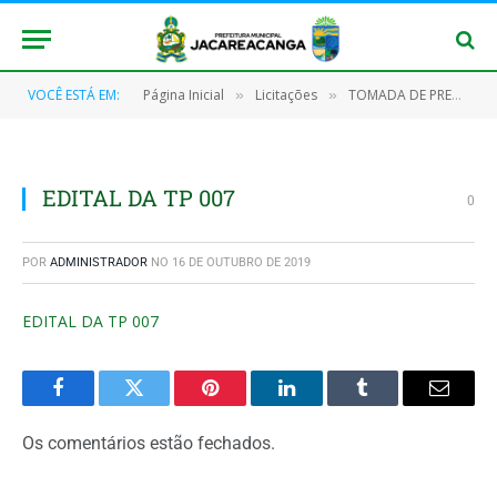
VOCÊ ESTÁ EM:
Página Inicial
Licitações
TOMADA DE PREÇOS Nº 007/2017
»
»
EDITAL DA TP 007
0
POR
ADMINISTRADOR
NO
16 DE OUTUBRO DE 2019
EDITAL DA TP 007
Facebook
Twitter
Pinterest
O
Tumblr
E-
LinkedIn
mail
Os comentários estão fechados.