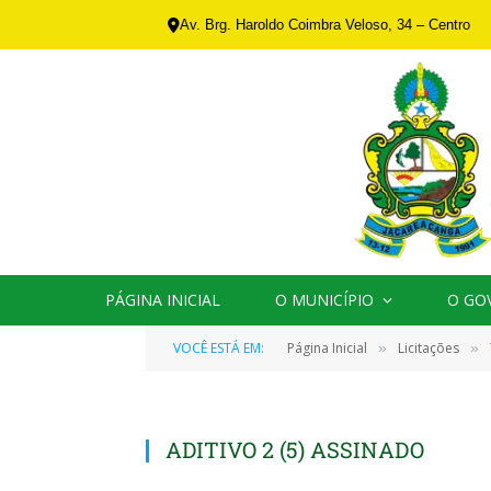
Av. Brg. Haroldo Coimbra Veloso, 34 – Centro
PÁGINA INICIAL
O MUNICÍPIO
O GO
VOCÊ ESTÁ EM:
Página Inicial
Licitações
»
»
ADITIVO 2 (5) ASSINADO