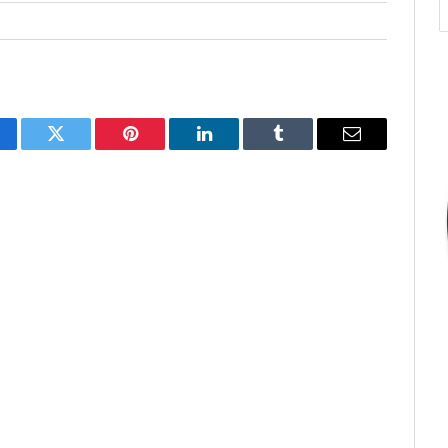
cebook
Twitter
Pinterest
O
Tumblr
E-
LinkedIn
mail