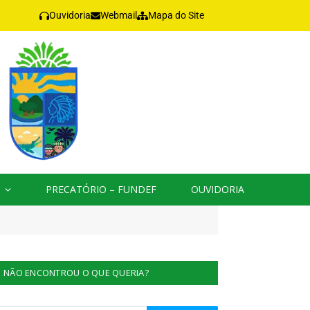
Ouvidoria
Webmail
Mapa do Site
PRECATÓRIO – FUNDEF
OUVIDORIA
NÃO ENCONTROU O QUE QUERIA?