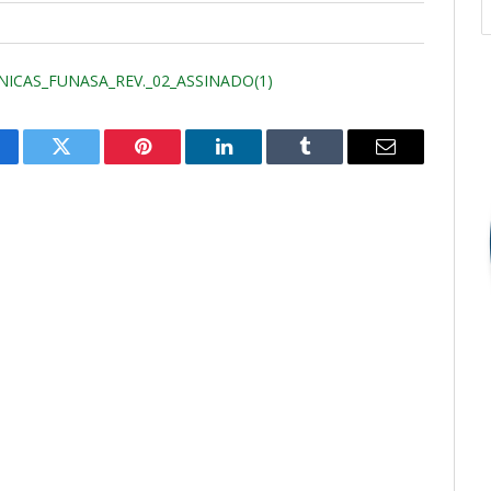
ICAS_FUNASA_REV._02_ASSINADO(1)
cebook
Twitter
Pinterest
O
Tumblr
E-
LinkedIn
mail