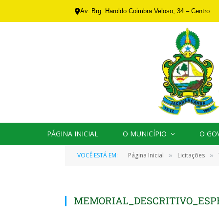
Av. Brg. Haroldo Coimbra Veloso, 34 – Centro
PÁGINA INICIAL
O MUNICÍPIO
O GO
VOCÊ ESTÁ EM:
Página Inicial
Licitações
»
»
MEMORIAL_DESCRITIVO_ESPE