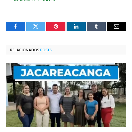
Facebook
Twitter
Pinterest
O
Tumblr
E-
LinkedIn
mail
RELACIONADOS
POSTS