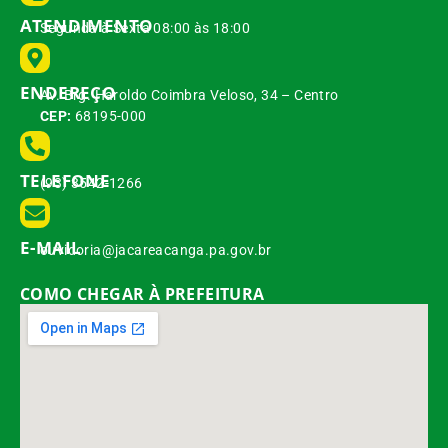
ATENDIMENTO
Segunda à Sexta 08:00 às 18:00
ENDEREÇO
Av. Brg. Haroldo Coimbra Veloso, 34 – Centro
CEP:
68195-000
TELEFONE
(93) 3542-1266
E-MAIL
ouvidoria@jacareacanga.pa.gov.br
COMO CHEGAR À PREFEITURA