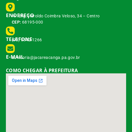
ENDEREÇO
Av. Brg. Haroldo Coimbra Veloso, 34 – Centro
CEP:
68195-000
TELEFONE
(93) 3542-1266
E-MAIL
ouvidoria@jacareacanga.pa.gov.br
COMO CHEGAR À PREFEITURA