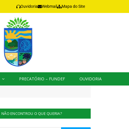
Ouvidoria
Webmail
Mapa do Site
PRECATÓRIO – FUNDEF
OUVIDORIA
NÃO ENCONTROU O QUE QUERIA?