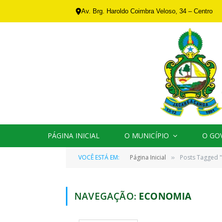
Av. Brg. Haroldo Coimbra Veloso, 34 – Centro
PÁGINA INICIAL
O MUNICÍPIO
O GO
VOCÊ ESTÁ EM:
Página Inicial
Posts Tagged 
»
NAVEGAÇÃO:
ECONOMIA